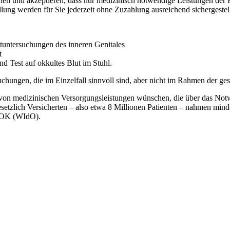
en und akzeptieren, dass nur medizinisch notwendige Leistungen der 
ng werden für Sie jederzeit ohne Zuzahlung ausreichend sichergestel
tuntersuchungen des inneren Genitales
t
d Test auf okkultes Blut im Stuhl.
chungen, die im Einzelfall sinnvoll sind, aber nicht im Rahmen der g
ng von medizinischen Versorgungsleistungen wünschen, die über das No
setzlich Versicherten – also etwa 8 Millionen Patienten – nahmen min
r AOK (WIdO).