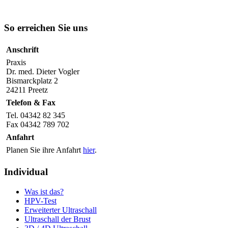
So erreichen Sie uns
Anschrift
Praxis
Dr. med. Dieter Vogler
Bismarckplatz 2
24211 Preetz
Telefon & Fax
Tel. 04342 82 345
Fax 04342 789 702
Anfahrt
Planen Sie ihre Anfahrt
hier
.
Individual
Was ist das?
HPV-Test
Erweiterter Ultraschall
Ultraschall der Brust