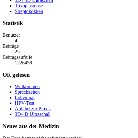
3D / 4D Ultraschall
Toxoplasmose
Streptokokken
Statistik
Benutzer
4
Beiträge
25
Beitragsaufrufe
1226458
Oft gelesen
Willkommen
Sprechzeiten
Individual
HPV-Test
Anfahrt zur Praxis
3D/4D Ultraschall
Neues aus der Medizin